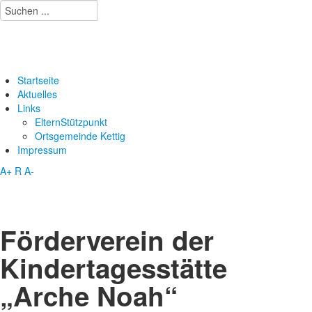
Startseite
Aktuelles
Links
ElternStützpunkt
Ortsgemeinde Kettig
Impressum
A+
R
A-
Förderverein der
Kindertagesstätte
„Arche Noah“